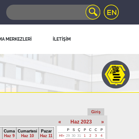
MA MERKEZLERİ
İLETİŞİM
Giriş
«
Haz 2023
»
P
S
Ç
P
C
C
P
Cuma
Cumartesi
Pazar
Haz 9
Haz 10
Haz 11
Hf>
29
30
31
1
2
3
4