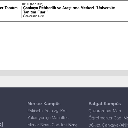
10:00 (6sa 30d)
er Tanıtım
Çankaya Rehberlik ve Araştırma Merkezi "Üniversite
Tanıtım Fuarı"
Üniversite Dışı
Merkez Kampüs
Balgat Kampüs
Eskişehir Yolu 29. Km.
Çukurambar Mah.
Yukarıyurtçu Mahallesi
N
Öğretmenler Cad.
Rİ
No:
Mimar Sinan Caddesi
4
06530, Çankaya/AN