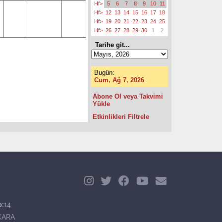
Hf>
5
6
7
8
9
10
11
Hf>
12
13
14
15
16
17
18
Hf>
19
20
21
22
23
24
25
Hf>
26
27
28
29
30
1
2
Tarihe git...
Bugün:
Cum, Ağ 7, 2026
Abone Ol veya Takvimi
Yükle
Etkinlikleri Filtrele
o:
14
KARA