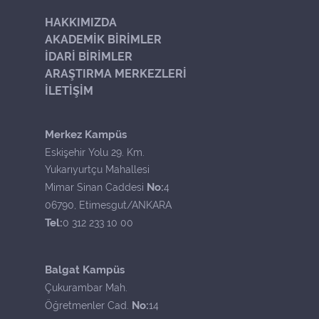
HAKKIMIZDA
AKADEMİK BİRİMLER
İDARİ BİRİMLER
ARAŞTIRMA MERKEZLERİ
İLETİŞİM
Merkez Kampüs
Eskişehir Yolu 29. Km.
Yukarıyurtçu Mahallesi
No:
Mimar Sinan Caddesi
4
06790, Etimesgut/ANKARA
Tel:
0 312 233 10 00
Balgat Kampüs
Çukurambar Mah.
No:
Öğretmenler Cad.
14