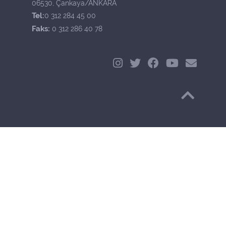
06530, Çankaya/ANKARA
Tel:
0 312 284 45 00
Faks:
0 312 286 40 78
Başa Dön