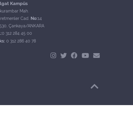
lgat Kampüs
kurambar Mah.
No:
retmenler Cad.
14
530, Çankaya/ANKARA
:
0 312 284 45 00
ks:
0 312 286 40 78