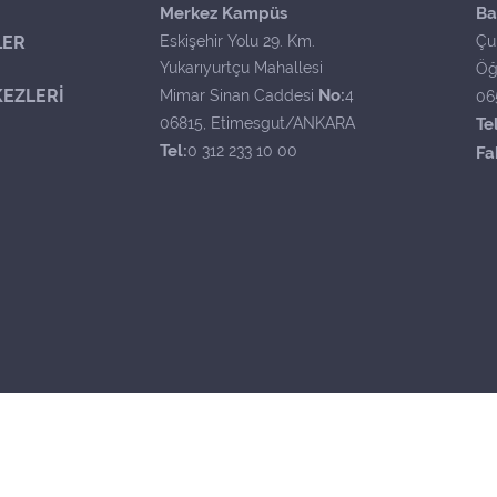
Merkez Kampüs
Ba
LER
Eskişehir Yolu 29. Km.
Çu
Yukarıyurtçu Mahallesi
Öğ
EZLERİ
No:
Mimar Sinan Caddesi
4
06
06815, Etimesgut/ANKARA
Tel
Tel:
0 312 233 10 00
Fa