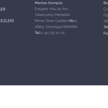
Merkez Kampüs
Ba
LER
Eskişehir Yolu 29. Km.
Çu
Yukarıyurtçu Mahallesi
Öğ
EZLERİ
No:
Mimar Sinan Caddesi
4
06
06815, Etimesgut/ANKARA
Tel
Tel:
0 312 233 10 00
Fa