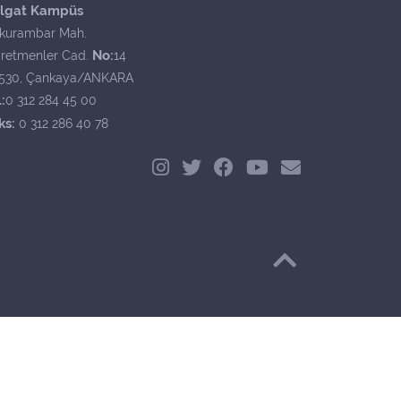
lgat Kampüs
kurambar Mah.
No:
retmenler Cad.
14
530, Çankaya/ANKARA
:
0 312 284 45 00
ks:
0 312 286 40 78