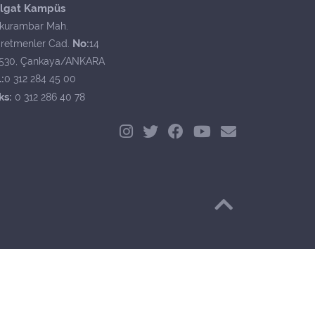
lgat Kampüs
kurambar Mah.
No:
retmenler Cad.
14
530, Çankaya/ANKARA
:
0 312 284 45 00
ks:
0 312 286 40 78