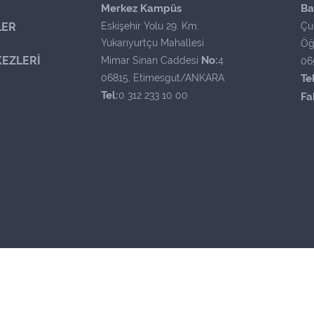
Merkez Kampüs
Ba
LER
Eskişehir Yolu 29. Km.
Çu
Yukarıyurtçu Mahallesi
Öğ
EZLERİ
No:
Mimar Sinan Caddesi
4
06
06815, Etimesgut/ANKARA
Tel
Tel:
0 312 233 10 00
Fa