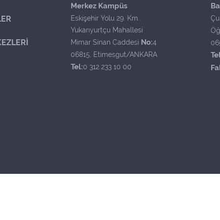
Merkez Kampüs
Ba
LER
Eskişehir Yolu 29. Km.
Çu
Yukarıyurtçu Mahallesi
Öğ
EZLERİ
No:
Mimar Sinan Caddesi
4
06
06815, Etimesgut/ANKARA
Tel
Tel:
0 312 233 10 00
Fa