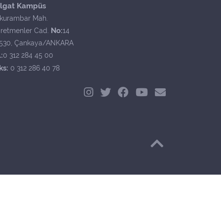
lgat Kampüs
kurambar Mah.
No:
retmenler Cad.
14
530, Çankaya/ANKARA
:
0 312 284 45 00
ks:
0 312 286 40 78