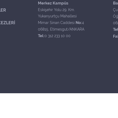
Merkez Kampüs
Ba
LER
Eskişehir Yolu 29. Km.
Çu
Yukarıyurtçu Mahallesi
Öğ
EZLERİ
No:
Mimar Sinan Caddesi
4
06
06815, Etimesgut/ANKARA
Tel
Tel:
0 312 233 10 00
Fa