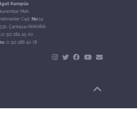
lgat Kampüs
kurambar Mah.
No:
retmenler Cad.
14
530, Çankaya/ANKARA
:
0 312 284 45 00
ks:
0 312 286 40 78