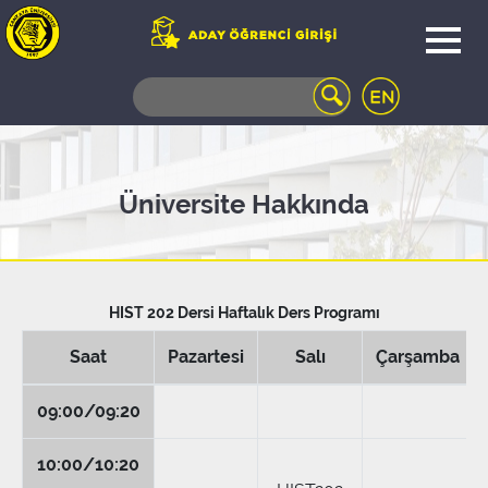
WEB
MAIL
TELEFON
REHBERİ
ÖĞRENCİ
Üniversite Hakkında
BİLGİ
SİSTEMİ
AÇILAN
DERSLER
HIST 202 Dersi Haftalık Ders Programı
UZAKTAN
EĞİTİM
Saat
Pazartesi
Salı
Çarşamba
KAMPÜSTE
YAŞAM
09:00/09:20
KÜTÜPHANE
PORTALI
10:00/10:20
ULAŞIM