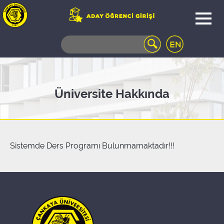
WEB
MAIL
TELEFON
REHBERİ
ÖĞRENCİ
Üniversite Hakkında
BİLGİ
SİSTEMİ
AÇILAN
DERSLER
UZAKTAN
Sistemde Ders Programı Bulunmamaktadır!!!
EĞİTİM
KAMPÜSTE
YAŞAM
KÜTÜPHANE
PORTALI
ULAŞIM