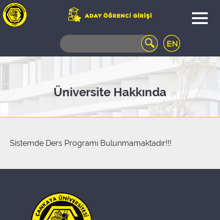
WEB
MAIL
TELEFON
REHBERİ
ÖĞRENCİ
Üniversite Hakkında
BİLGİ
SİSTEMİ
AÇILAN
DERSLER
UZAKTAN
Sistemde Ders Programı Bulunmamaktadır!!!
EĞİTİM
KAMPÜSTE
YAŞAM
KÜTÜPHANE
PORTALI
ULAŞIM