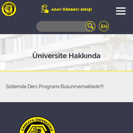
WEB
MAIL
TELEFON
REHBERİ
ÖĞRENCİ
Üniversite Hakkında
BİLGİ
SİSTEMİ
AÇILAN
DERSLER
UZAKTAN
Sistemde Ders Programı Bulunmamaktadır!!!
EĞİTİM
KAMPÜSTE
YAŞAM
KÜTÜPHANE
PORTALI
ULAŞIM