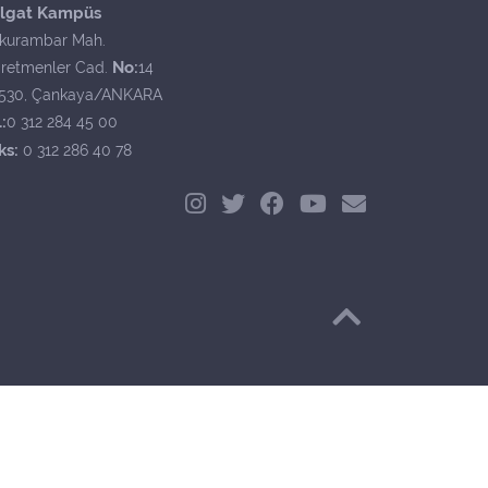
lgat Kampüs
kurambar Mah.
No:
retmenler Cad.
14
530, Çankaya/ANKARA
:
0 312 284 45 00
ks:
0 312 286 40 78