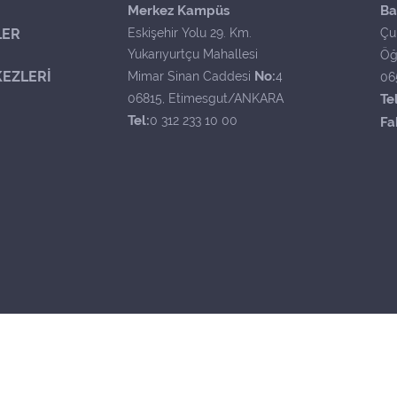
Merkez Kampüs
Ba
LER
Eskişehir Yolu 29. Km.
Çu
Yukarıyurtçu Mahallesi
Öğ
EZLERİ
No:
Mimar Sinan Caddesi
4
06
06815, Etimesgut/ANKARA
Tel
Tel:
0 312 233 10 00
Fa