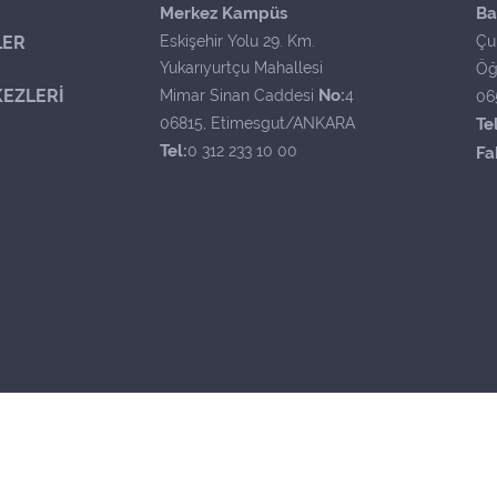
Merkez Kampüs
Ba
LER
Eskişehir Yolu 29. Km.
Çu
Yukarıyurtçu Mahallesi
Öğ
EZLERİ
No:
Mimar Sinan Caddesi
4
06
06815, Etimesgut/ANKARA
Tel
Tel:
0 312 233 10 00
Fa