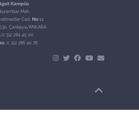
lgat Kampüs
kurambar Mah.
No:
retmenler Cad.
14
530, Çankaya/ANKARA
:
0 312 284 45 00
ks:
0 312 286 40 78