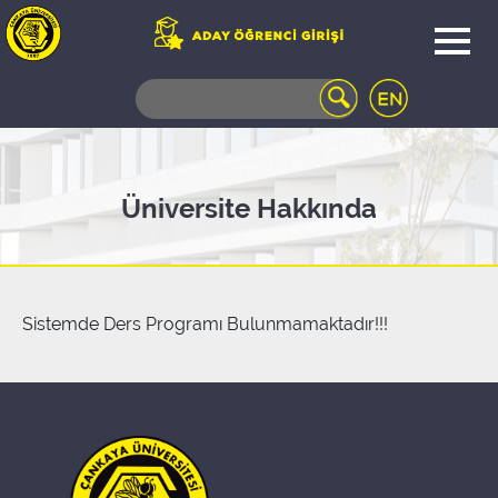
WEB
MAIL
TELEFON
REHBERİ
ÖĞRENCİ
Üniversite Hakkında
BİLGİ
SİSTEMİ
AÇILAN
DERSLER
UZAKTAN
Sistemde Ders Programı Bulunmamaktadır!!!
EĞİTİM
KAMPÜSTE
YAŞAM
KÜTÜPHANE
PORTALI
ULAŞIM