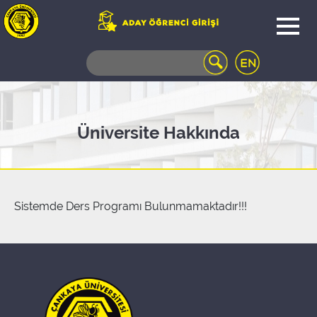
WEB
MAIL
TELEFON
REHBERİ
ÖĞRENCİ
Üniversite Hakkında
BİLGİ
SİSTEMİ
AÇILAN
DERSLER
UZAKTAN
Sistemde Ders Programı Bulunmamaktadır!!!
EĞİTİM
KAMPÜSTE
YAŞAM
KÜTÜPHANE
PORTALI
ULAŞIM