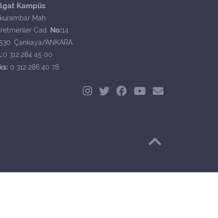
lgat Kampüs
kurambar Mah.
No:
retmenler Cad.
14
530, Çankaya/ANKARA
:
0 312 284 45 00
ks:
0 312 286 40 78