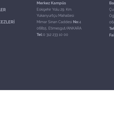
Merkez Kampüs
Ba
LER
Eskişehir Yolu 29. Km.
Çu
Yukarıyurtçu Mahallesi
Öğ
EZLERİ
No:
Mimar Sinan Caddesi
4
06
06815, Etimesgut/ANKARA
Tel
Tel:
0 312 233 10 00
Fa