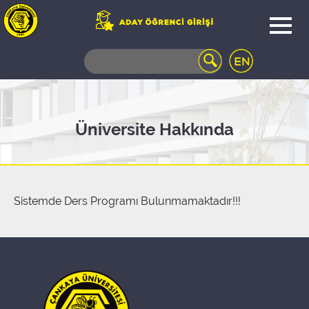
WEB
MAIL
TELEFON
REHBERİ
ÖĞRENCİ
Üniversite Hakkında
BİLGİ
SİSTEMİ
AÇILAN
DERSLER
UZAKTAN
Sistemde Ders Programı Bulunmamaktadır!!!
EĞİTİM
KAMPÜSTE
YAŞAM
KÜTÜPHANE
PORTALI
ULAŞIM