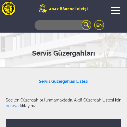
WEB
MAIL
TELEFON
REHBERİ
ÖĞRENCİ
Servis Güzergahları
BİLGİ
SİSTEMİ
AÇILAN
DERSLER
Servis Güzergahları Listesi
UZAKTAN
EĞİTİM
KAMPÜSTE
Seçilen Güzergah bulunmamaktadır. Aktif Güzergah Listesi için
YAŞAM
buraya
tıklayınız.
KÜTÜPHANE
PORTALI
ULAŞIM