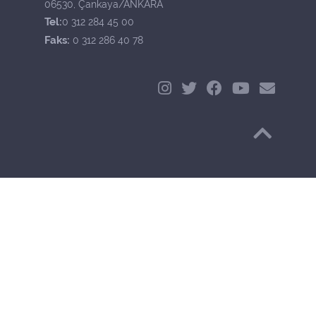
06530, Çankaya/ANKARA
Tel:
0 312 284 45 00
Faks:
0 312 286 40 78
Başa Dön