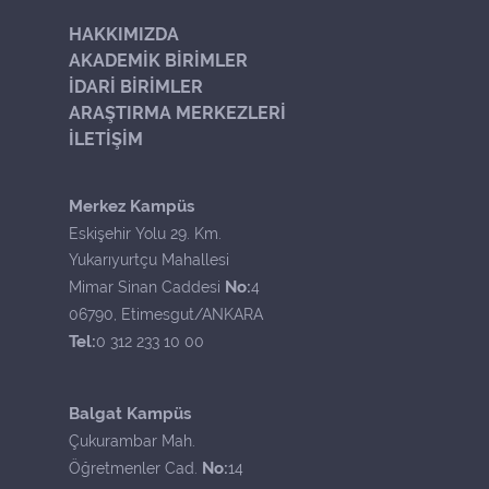
HAKKIMIZDA
AKADEMİK BİRİMLER
İDARİ BİRİMLER
ARAŞTIRMA MERKEZLERİ
İLETİŞİM
Merkez Kampüs
Eskişehir Yolu 29. Km.
Yukarıyurtçu Mahallesi
No:
Mimar Sinan Caddesi
4
06790, Etimesgut/ANKARA
Tel:
0 312 233 10 00
Balgat Kampüs
Çukurambar Mah.
No:
Öğretmenler Cad.
14