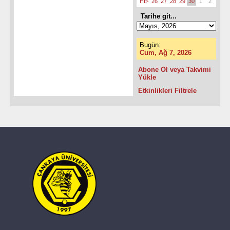
Hf>
26
27
28
29
30
1
2
Tarihe git...
Bugün:
Cum, Ağ 7, 2026
Abone Ol veya Takvimi
Yükle
Etkinlikleri Filtrele