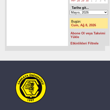
Hf>
28
29
30
1
2
3
4
Tarihe git...
Bugün:
Cum, Ağ 8, 2026
Abone Ol veya Takvimi
Yükle
Etkinlikleri Filtrele