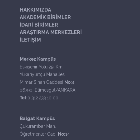
HAKKIMIZDA
AKADEMİK BİRİMLER
İDARİ BİRİMLER
ARAŞTIRMA MERKEZLERİ
İLETİŞİM
Merkez Kampüs
Eskişehir Yolu 29. Km.
Yukarıyurtçu Mahallesi
No:
Mimar Sinan Caddesi
4
06790, Etimesgut/ANKARA
Tel:
0 312 233 10 00
Balgat Kampüs
Çukurambar Mah.
No:
Öğretmenler Cad.
14