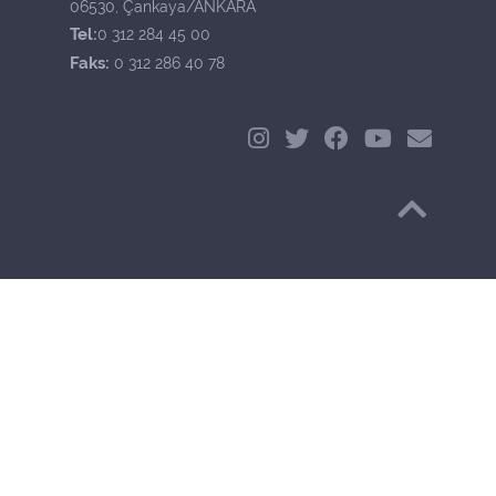
06530, Çankaya/ANKARA
Tel:
0 312 284 45 00
Faks:
0 312 286 40 78
Başa Dön