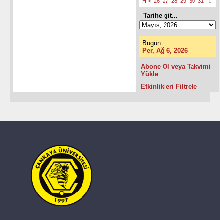
Hf>
26
27
28
29
30
31
1
Tarihe git...
Bugün:
Per, Ağ 6, 2026
Abone Ol veya Takvimi
Yükle
Etkinlikleri Filtrele