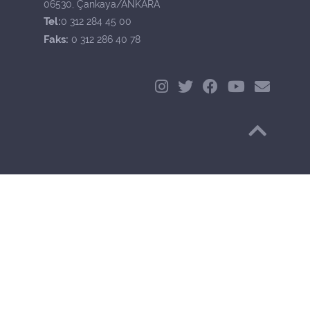
06530, Çankaya/ANKARA
Tel:
0 312 284 45 00
Faks:
0 312 286 40 78
Başa Dön