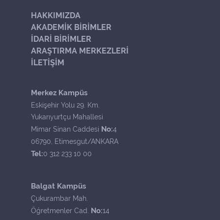
HAKKIMIZDA
AKADEMİK BİRİMLER
İDARİ BİRİMLER
ARAŞTIRMA MERKEZLERİ
İLETİŞİM
Merkez Kampüs
Eskişehir Yolu 29. Km.
Yukarıyurtçu Mahallesi
No:
Mimar Sinan Caddesi
4
06790, Etimesgut/ANKARA
Tel:
0 312 233 10 00
Balgat Kampüs
Çukurambar Mah.
No:
Öğretmenler Cad.
14