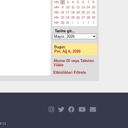
Hf>
2
3
4
5
6
7
8
Hf>
9
10
11
12
13
14
15
Hf>
16
17
18
19
20
21
22
Hf>
23
24
25
26
27
28
29
Hf>
30
31
1
2
3
4
5
Tarihe git...
Bugün:
Per, Ağ 6, 2026
Abone Ol veya Takvimi
Yükle
Etkinlikleri Filtrele
o:
14