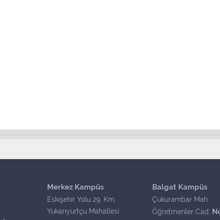
Merkez Kampüs
Balgat Kampüs
Eskişehir Yolu 29. Km.
Çukurambar Mah.
Yukarıyurtçu Mahallesi
N
Öğretmenler Cad.