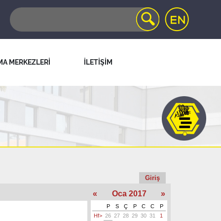
MA MERKEZLERİ
İLETİŞİM
Giriş
«
Oca 2017
»
P
S
Ç
P
C
C
P
Hf>
26
27
28
29
30
31
1