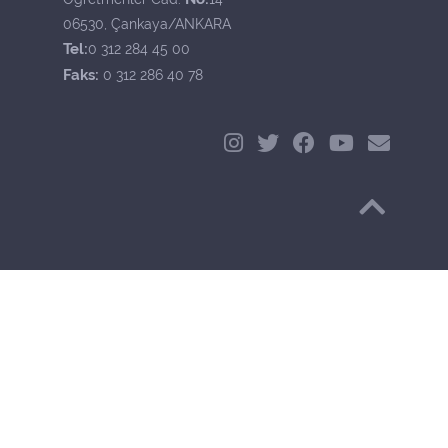
06530, Çankaya/ANKARA
Tel:
0 312 284 45 00
Faks:
0 312 286 40 78
Başa Dön