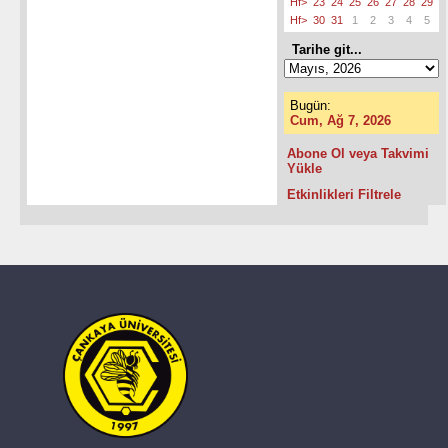
Hf>
23
24
25
26
27
28
29
Hf>
30
31
1
2
3
4
5
Tarihe git...
Bugün:
Cum, Ağ 7, 2026
Abone Ol veya Takvimi
Yükle
Etkinlikleri Filtrele