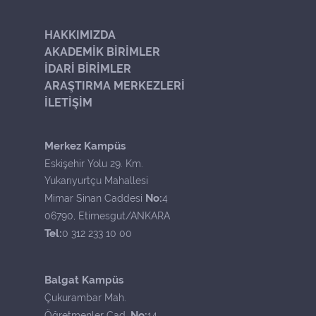
HAKKIMIZDA
AKADEMİK BİRİMLER
İDARİ BİRİMLER
ARAŞTIRMA MERKEZLERİ
İLETİŞİM
Merkez Kampüs
Eskişehir Yolu 29. Km.
Yukarıyurtçu Mahallesi
No:
Mimar Sinan Caddesi
4
06790, Etimesgut/ANKARA
Tel:
0 312 233 10 00
Balgat Kampüs
Çukurambar Mah.
No:
Öğretmenler Cad.
14