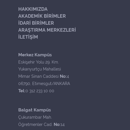
HAKKIMIZDA
AKADEMİK BİRİMLER
İDARİ BİRİMLER
ARAŞTIRMA MERKEZLERİ
İLETİŞİM
Merkez Kampüs
Eskişehir Yolu 29. Km.
Yukarıyurtçu Mahallesi
No:
Mimar Sinan Caddesi
4
06790, Etimesgut/ANKARA
Tel:
0 312 233 10 00
Balgat Kampüs
Çukurambar Mah.
No:
Öğretmenler Cad.
14