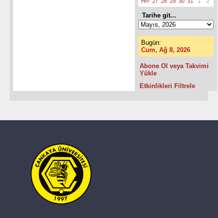
Hf>
27
28
29
30
31
1
2
Tarihe git...
Bugün:
Cum, Ağ 8, 2026
Abone Ol veya Takvimi
Yükle
Etkinlikleri Filtrele