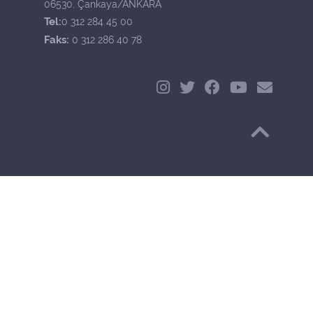
06530, Çankaya/ANKARA
Tel:
0 312 284 45 00
Faks:
0 312 286 40 78
Başa Dön