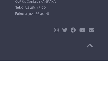
06530, Çankaya/ANKARA
Tel:
0 312 284 45 00
Faks:
0 312 286 40 78
Başa Dön