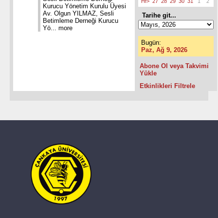
Hf>
27
28
29
30
31
1
2
Kurucu Yönetim Kurulu Üyesi
Av. Olgun YILMAZ, Sesli
Tarihe git...
Betimleme Derneği Kurucu
Yö...
more
Bugün:
Paz, Ağ 9, 2026
Abone Ol veya Takvimi
Yükle
Etkinlikleri Filtrele