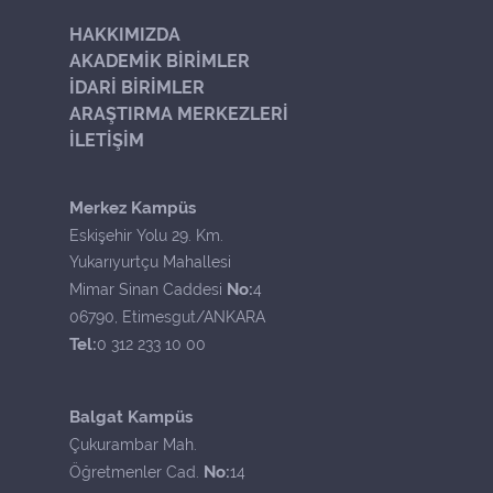
HAKKIMIZDA
AKADEMİK BİRİMLER
İDARİ BİRİMLER
ARAŞTIRMA MERKEZLERİ
İLETİŞİM
Merkez Kampüs
Eskişehir Yolu 29. Km.
Yukarıyurtçu Mahallesi
No:
Mimar Sinan Caddesi
4
06790, Etimesgut/ANKARA
Tel:
0 312 233 10 00
Balgat Kampüs
Çukurambar Mah.
No:
Öğretmenler Cad.
14