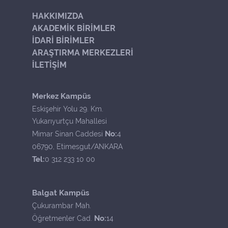
HAKKIMIZDA
AKADEMİK BİRİMLER
İDARİ BİRİMLER
ARAŞTIRMA MERKEZLERİ
İLETİŞİM
Merkez Kampüs
Eskişehir Yolu 29. Km.
Yukarıyurtçu Mahallesi
No:
Mimar Sinan Caddesi
4
06790, Etimesgut/ANKARA
Tel:
0 312 233 10 00
Balgat Kampüs
Çukurambar Mah.
No:
Öğretmenler Cad.
14