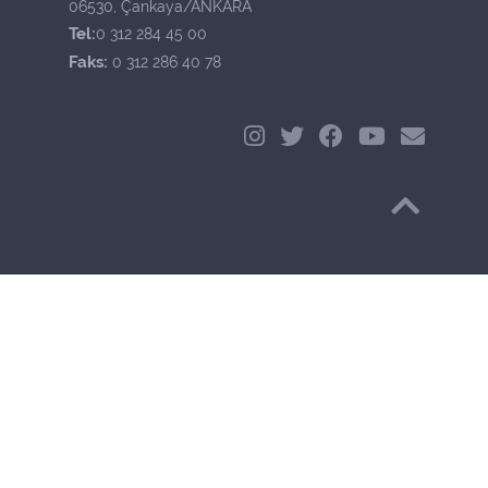
06530, Çankaya/ANKARA
Tel:
0 312 284 45 00
Faks:
0 312 286 40 78
Başa Dön