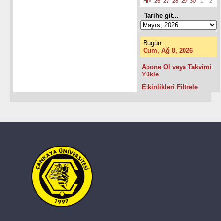
Hf>
26
27
28
29
30
1
2
Tarihe git...
Bugün:
Cum, Ağ 8, 2026
Abone Ol veya Takvimi
Yükle
Etkinlikleri Filtrele