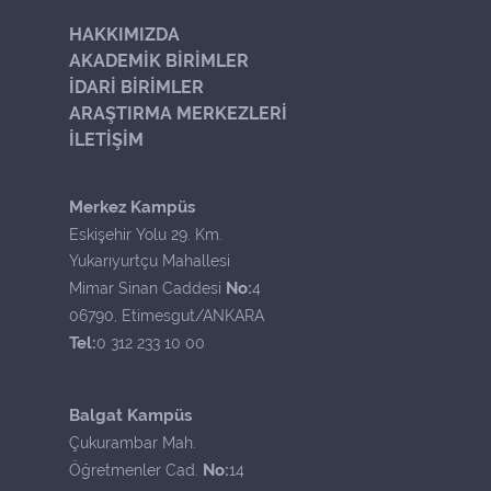
HAKKIMIZDA
AKADEMİK BİRİMLER
İDARİ BİRİMLER
ARAŞTIRMA MERKEZLERİ
İLETİŞİM
Merkez Kampüs
Eskişehir Yolu 29. Km.
Yukarıyurtçu Mahallesi
No:
Mimar Sinan Caddesi
4
06790, Etimesgut/ANKARA
Tel:
0 312 233 10 00
Balgat Kampüs
Çukurambar Mah.
No:
Öğretmenler Cad.
14