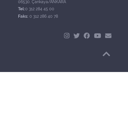
06530, Çankaya/ANKARA
Tel:
0 312 284 45 00
Faks:
0 312 286 40 78
Başa Dön