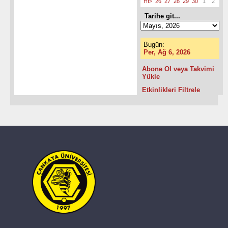
Hf>
26
27
28
29
30
1
2
Tarihe git...
Bugün:
Per, Ağ 6, 2026
Abone Ol veya Takvimi
Yükle
Etkinlikleri Filtrele