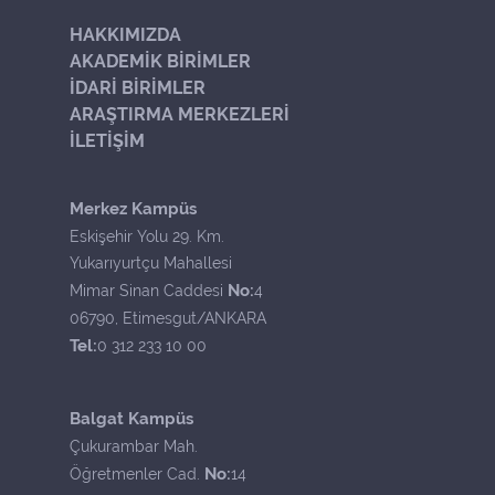
HAKKIMIZDA
AKADEMİK BİRİMLER
İDARİ BİRİMLER
ARAŞTIRMA MERKEZLERİ
İLETİŞİM
Merkez Kampüs
Eskişehir Yolu 29. Km.
Yukarıyurtçu Mahallesi
No:
Mimar Sinan Caddesi
4
06790, Etimesgut/ANKARA
Tel:
0 312 233 10 00
Balgat Kampüs
Çukurambar Mah.
No:
Öğretmenler Cad.
14