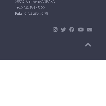
06530, Çankaya/ANKARA
Tel:
0 312 284 45 00
Faks:
0 312 286 40 78
Başa Dön