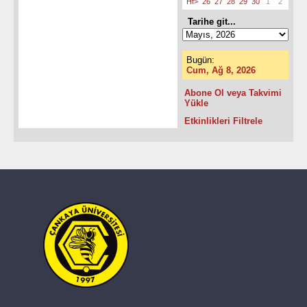
Hf>
26
27
28
29
30
1
2
Tarihe git...
Bugün:
Cum, Ağ 8, 2026
Abone Ol veya Takvimi
Yükle
Etkinlikleri Filtrele