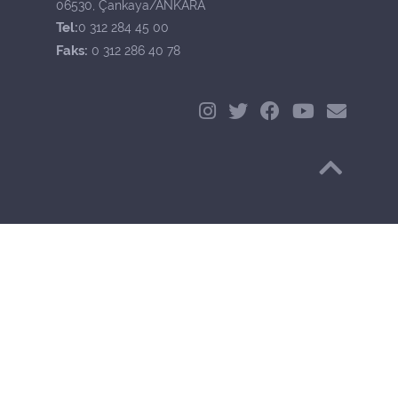
06530, Çankaya/ANKARA
Tel:
0 312 284 45 00
Faks:
0 312 286 40 78
Başa Dön