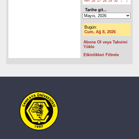
Hf>
26
27
28
29
30
1
2
Tarihe git...
Bugün:
Cum, Ağ 8, 2026
Abone Ol veya Takvimi
Yükle
Etkinlikleri Filtrele