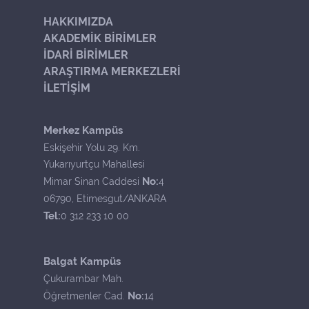
HAKKIMIZDA
AKADEMİK BİRİMLER
İDARİ BİRİMLER
ARAŞTIRMA MERKEZLERİ
İLETİŞİM
Merkez Kampüs
Eskişehir Yolu 29. Km.
Yukarıyurtçu Mahallesi
No:
Mimar Sinan Caddesi
4
06790, Etimesgut/ANKARA
Tel:
0 312 233 10 00
Balgat Kampüs
Çukurambar Mah.
No:
Öğretmenler Cad.
14