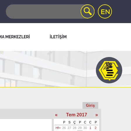
MA MERKEZLERİ
İLETİŞİM
Giriş
«
Tem 2017
»
P
S
Ç
P
C
C
P
Hf>
26
27
28
29
30
1
2