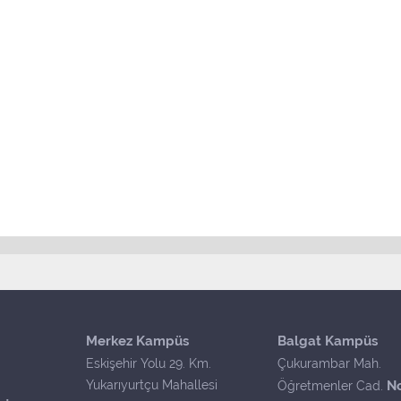
Merkez Kampüs
Balgat Kampüs
Eskişehir Yolu 29. Km.
Çukurambar Mah.
Yukarıyurtçu Mahallesi
N
Öğretmenler Cad.