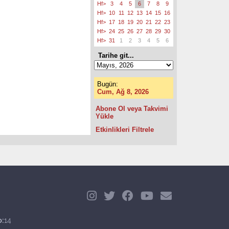
Hf>
3
4
5
6
7
8
9
Hf>
10
11
12
13
14
15
16
Hf>
17
18
19
20
21
22
23
Hf>
24
25
26
27
28
29
30
Hf>
31
1
2
3
4
5
6
Tarihe git...
Bugün:
Cum, Ağ 8, 2026
Abone Ol veya Takvimi
Yükle
Etkinlikleri Filtrele
o:
14