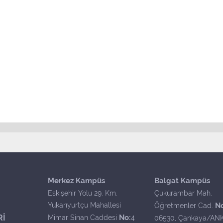
Merkez Kampüs
Balgat Kampüs
Eskişehir Yolu 29. Km.
Çukurambar Mah.
Yukarıyurtçu Mahallesi
N
Öğretmenler Cad.
Rİ
No:
Mimar Sinan Caddesi
4
06530, Çankaya/AN