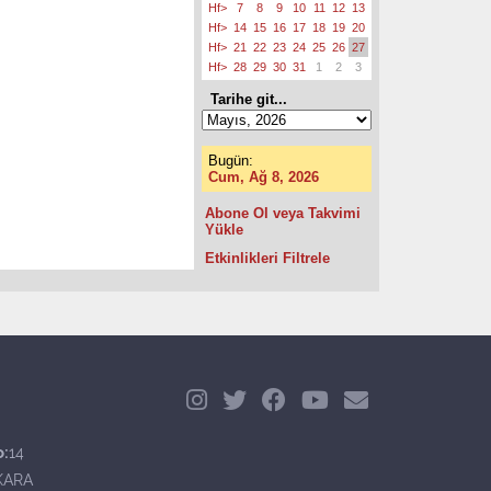
Hf>
7
8
9
10
11
12
13
Hf>
14
15
16
17
18
19
20
Hf>
21
22
23
24
25
26
27
Hf>
28
29
30
31
1
2
3
Tarihe git...
Bugün:
Cum, Ağ 8, 2026
Abone Ol veya Takvimi
Yükle
Etkinlikleri Filtrele
o:
14
KARA