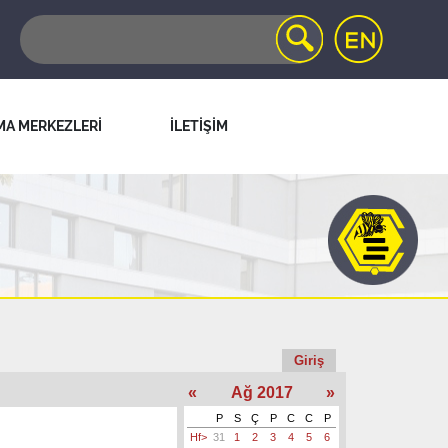
MA MERKEZLERİ
İLETİŞİM
Giriş
«
Ağ 2017
»
P
S
Ç
P
C
C
P
Hf>
31
1
2
3
4
5
6