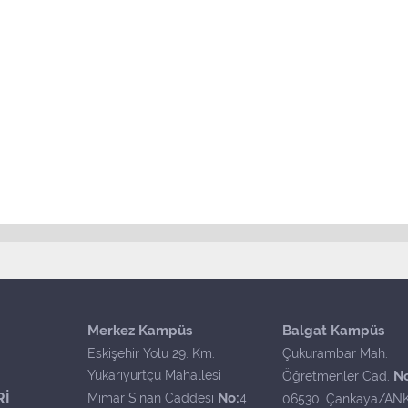
Merkez Kampüs
Balgat Kampüs
Eskişehir Yolu 29. Km.
Çukurambar Mah.
Yukarıyurtçu Mahallesi
N
Öğretmenler Cad.
Rİ
No:
Mimar Sinan Caddesi
4
06530, Çankaya/AN