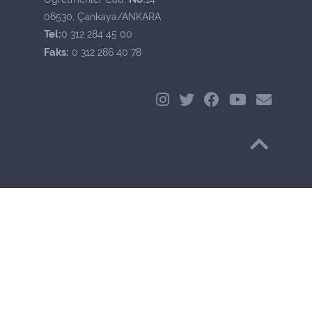
06530, Çankaya/ANKARA
Tel:
0 312 284 45 00
Faks:
0 312 286 40 78
Başa Dön