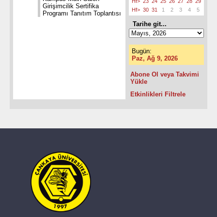
Hf>
23
24
25
26
27
28
29
Girişimcilik Sertifika
Hf>
30
31
1
2
3
4
5
Programı Tanıtım Toplantısı
Tarihe git...
Bugün:
Paz, Ağ 9, 2026
Abone Ol veya Takvimi
Yükle
Etkinlikleri Filtrele