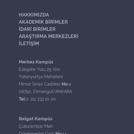
HAKKIMIZDA
AKADEMİK BİRİMLER
İDARİ BİRİMLER
ARAŞTIRMA MERKEZLERİ
İLETİŞİM
Merkez Kampüs
Eskişehir Yolu 29. Km.
Yukarıyurtçu Mahallesi
No:
Mimar Sinan Caddesi
4
06790, Etimesgut/ANKARA
Tel:
0 312 233 10 00
Balgat Kampüs
Çukurambar Mah.
No:
Öğretmenler Cad.
14