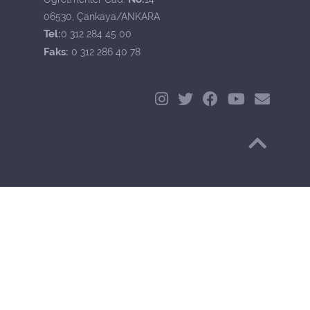
06530, Çankaya/ANKARA
Tel:
0 312 284 45 00
Faks:
0 312 286 40 78
Başa Dön