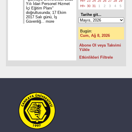
Hf>
23
24
25
26
27
28
29
Yılı İdari Personel Hizmet
Hf>
30
31
1
2
3
4
5
İçi Eğitim Planı"
doğrultusunda; 17 Ekim
Tarihe git...
2017 Salı günü, İş
Güvenliğ...
more
Bugün:
Cum, Ağ 8, 2026
Abone Ol veya Takvimi
Yükle
Etkinlikleri Filtrele