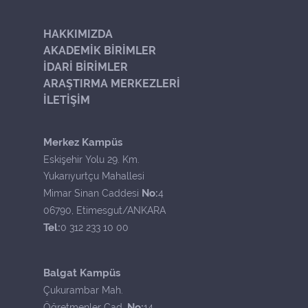
HAKKIMIZDA
AKADEMİK BİRİMLER
İDARİ BİRİMLER
ARAŞTIRMA MERKEZLERİ
İLETİŞİM
Merkez Kampüs
Eskişehir Yolu 29. Km.
Yukarıyurtçu Mahallesi
No:
Mimar Sinan Caddesi
4
06790, Etimesgut/ANKARA
Tel:
0 312 233 10 00
Balgat Kampüs
Çukurambar Mah.
No:
Öğretmenler Cad.
14