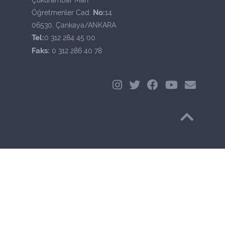
No:
Öğretmenler Cad.
14
06530, Çankaya/ANKARA
Tel:
0 312 284 45 00
Faks:
0 312 286 40 78
Başa Dön