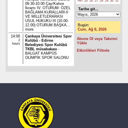
Hf>
25
26
27
28
29
30
31
09.30-10.00 Çay/Kahve
İkramı IV. OTURUM: ÖZEL
Tarihe git...
BAĞLAMA KURALLARI-II
VE MİLLETLERARASI
USUL HUKUKU III (10.00-
12.00) OTURUM BAŞKA...
Bugün:
more
Cum, Ağ 8, 2026
14:00
Çankaya Üniversitesi Spor
Abone Ol veya Takvimi
2
Kulübü - Edirne
Yükle
hours
Belediyesi Spor Kulübü
TKBL müsabakası
-
Etkinlikleri Filtrele
BALGAT KAMPÜS
OLİMPİK SPOR SALONU