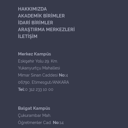
HAKKIMIZDA
AKADEMİK BİRİMLER
İDARİ BİRİMLER
ARAŞTIRMA MERKEZLERİ
İLETİŞİM
Merkez Kampüs
Eskişehir Yolu 29. Km.
Yukarıyurtçu Mahallesi
No:
Mimar Sinan Caddesi
4
06790, Etimesgut/ANKARA
Tel:
0 312 233 10 00
Balgat Kampüs
Çukurambar Mah.
No:
Öğretmenler Cad.
14