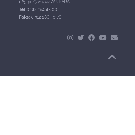
06530, Çankaya/ANKARA
Tel:
0 312 284 45 00
Faks:
0 312 286 40 78
Başa Dön