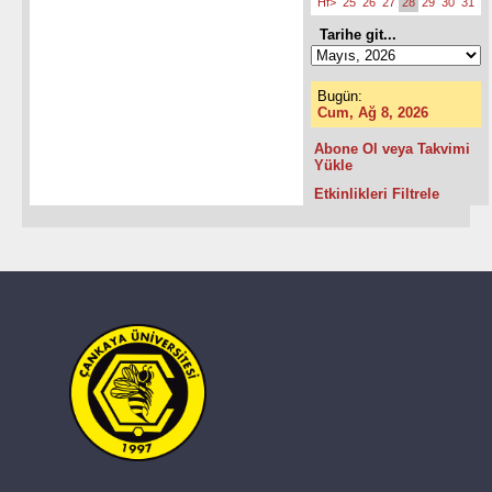
Hf>
25
26
27
28
29
30
31
Tarihe git...
Bugün:
Cum, Ağ 8, 2026
Abone Ol veya Takvimi
Yükle
Etkinlikleri Filtrele