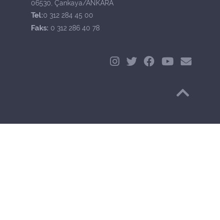
06530, Çankaya/ANKARA
Tel:
0 312 284 45 00
Faks:
0 312 286 40 78
Başa Dön