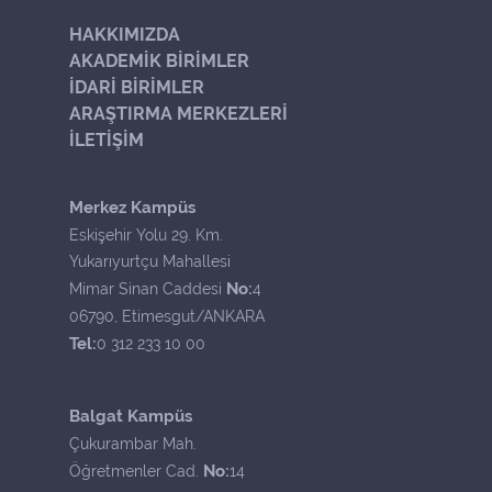
HAKKIMIZDA
AKADEMİK BİRİMLER
İDARİ BİRİMLER
ARAŞTIRMA MERKEZLERİ
İLETİŞİM
Merkez Kampüs
Eskişehir Yolu 29. Km.
Yukarıyurtçu Mahallesi
No:
Mimar Sinan Caddesi
4
06790, Etimesgut/ANKARA
Tel:
0 312 233 10 00
Balgat Kampüs
Çukurambar Mah.
No:
Öğretmenler Cad.
14