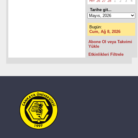
Hf>
26
27
28
1
2
3
4
Tarihe git...
Bugün:
Cum, Ağ 8, 2026
Abone Ol veya Takvimi
Yükle
Etkinlikleri Filtrele