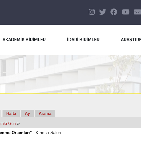
AKADEMİK BİRİMLER
İDARİ BİRİMLER
ARAŞTIR
Hafta
Ay
Arama
»
raki Gün
renme Ortamları"
- Kırmızı Salon