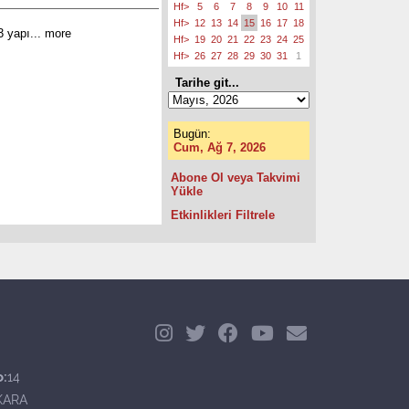
Hf>
5
6
7
8
9
10
11
Hf>
12
13
14
15
16
17
18
3 yapı...
more
Hf>
19
20
21
22
23
24
25
Hf>
26
27
28
29
30
31
1
Tarihe git...
Bugün:
Cum, Ağ 7, 2026
Abone Ol veya Takvimi
Yükle
Etkinlikleri Filtrele
o:
14
KARA