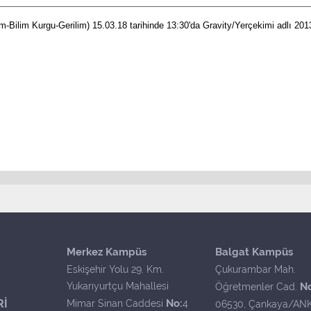
m-Bilim Kurgu-Gerilim) 15.03.18 tarihinde 13:30'da Gravity/Yerçekimi adlı 201
Merkez Kampüs
Balgat Kampüs
Eskişehir Yolu 29. Km.
Çukurambar Mah.
Yukarıyurtçu Mahallesi
N
Öğretmenler Cad.
Rİ
No:
Mimar Sinan Caddesi
4
06530, Çankaya/AN