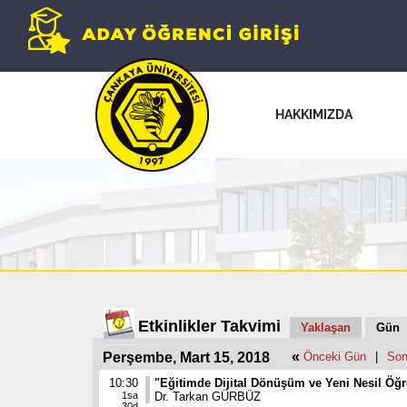
HAKKIMIZDA
Etkinlikler Takvimi
Yaklaşan
Gün
«
Perşembe, Mart 15, 2018
Önceki Gün
|
Son
10:30
"Eğitimde Dijital Dönüşüm ve Yeni Nesil Öğ
1sa
Dr. Tarkan GÜRBÜZ
30d