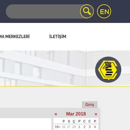
MA MERKEZLERİ
İLETİŞİM
Giriş
«
Mar 2018
»
P
S
Ç
P
C
C
P
Hf>
26
27
28
1
2
3
4