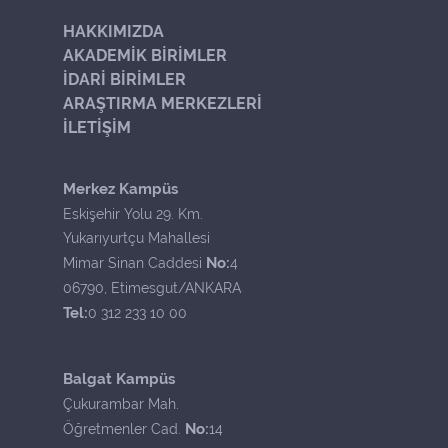
HAKKIMIZDA
AKADEMİK BİRİMLER
İDARİ BİRİMLER
ARAŞTIRMA MERKEZLERİ
İLETİŞİM
Merkez Kampüs
Eskişehir Yolu 29. Km.
Yukarıyurtçu Mahallesi
No:
Mimar Sinan Caddesi
4
06790, Etimesgut/ANKARA
Tel:
0 312 233 10 00
Balgat Kampüs
Çukurambar Mah.
No:
Öğretmenler Cad.
14