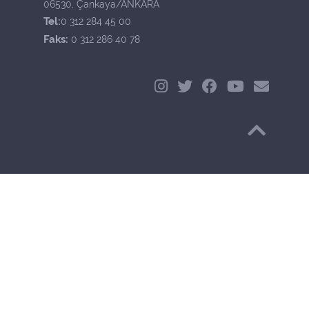
06530, Çankaya/ANKARA
Tel:
0 312 284 45 00
Faks:
0 312 286 40 78
Başa Dön