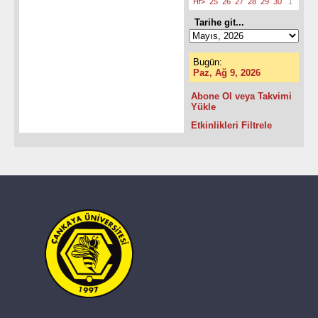
Hf>
25
26
27
28
29
30
1
Tarihe git...
Bugün:
Paz, Ağ 9, 2026
Abone Ol veya Takvimi
Yükle
Etkinlikleri Filtrele