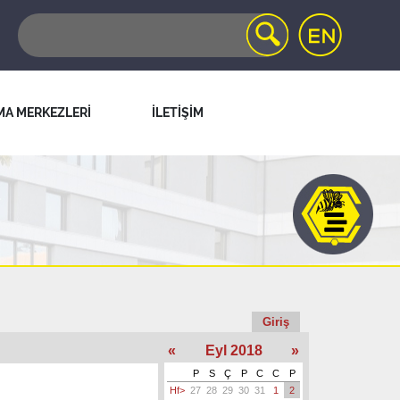
MA MERKEZLERİ
İLETİŞİM
Giriş
«
Eyl 2018
»
P
S
Ç
P
C
C
P
Hf>
27
28
29
30
31
1
2