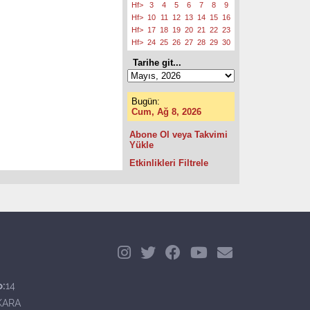
Hf>
3
4
5
6
7
8
9
Hf>
10
11
12
13
14
15
16
Hf>
17
18
19
20
21
22
23
Hf>
24
25
26
27
28
29
30
Tarihe git...
Bugün:
Cum, Ağ 8, 2026
Abone Ol veya Takvimi
Yükle
Etkinlikleri Filtrele
o:
14
KARA