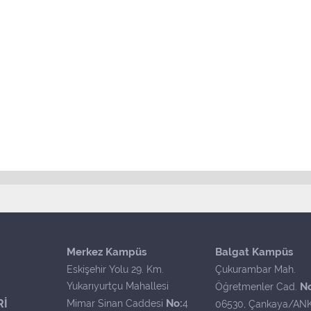
Merkez Kampüs
Balgat Kampüs
Eskişehir Yolu 29. Km.
Çukurambar Mah.
Yukarıyurtçu Mahallesi
N
Öğretmenler Cad.
Rİ
No:
Mimar Sinan Caddesi
4
06530, Çankaya/AN