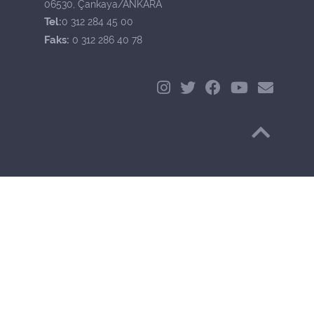
06530, Çankaya/ANKARA
Tel:
0 312 284 45 00
Faks:
0 312 286 40 78
Başa Dön