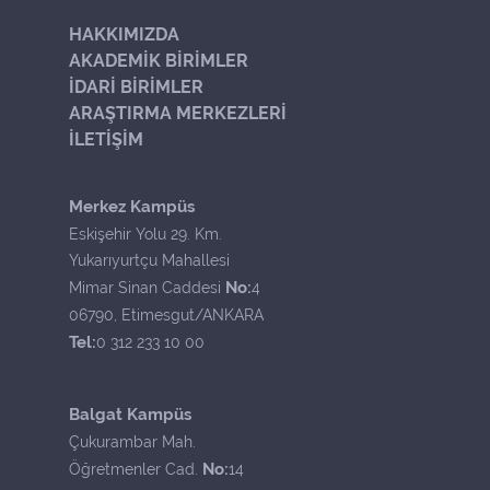
HAKKIMIZDA
AKADEMİK BİRİMLER
İDARİ BİRİMLER
ARAŞTIRMA MERKEZLERİ
İLETİŞİM
Merkez Kampüs
Eskişehir Yolu 29. Km.
Yukarıyurtçu Mahallesi
No:
Mimar Sinan Caddesi
4
06790, Etimesgut/ANKARA
Tel:
0 312 233 10 00
Balgat Kampüs
Çukurambar Mah.
No:
Öğretmenler Cad.
14