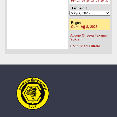
Hf>
24
25
26
27
28
29
30
Tarihe git...
Bugün:
Cum, Ağ 8, 2026
Abone Ol veya Takvimi
Yükle
Etkinlikleri Filtrele