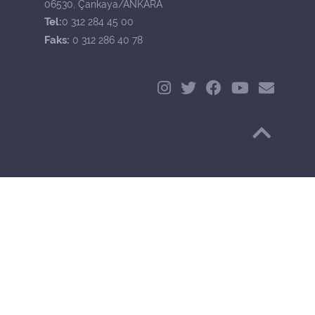
06530, Çankaya/ANKARA
Tel:
0 312 284 45 00
Faks:
0 312 286 40 78
Başa Dön