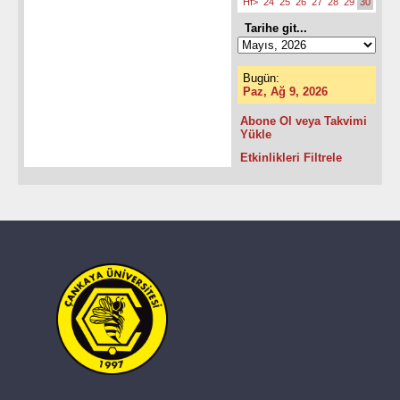
Hf>
24
25
26
27
28
29
30
Tarihe git...
Bugün:
Paz, Ağ 9, 2026
Abone Ol veya Takvimi
Yükle
Etkinlikleri Filtrele