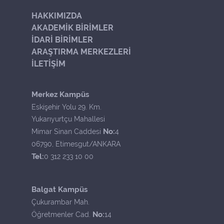
HAKKIMIZDA
AKADEMİK BİRİMLER
İDARİ BİRİMLER
ARAŞTIRMA MERKEZLERİ
İLETİŞİM
Merkez Kampüs
Eskişehir Yolu 29. Km.
Yukarıyurtçu Mahallesi
No:
Mimar Sinan Caddesi
4
06790, Etimesgut/ANKARA
Tel:
0 312 233 10 00
Balgat Kampüs
Çukurambar Mah.
No:
Öğretmenler Cad.
14