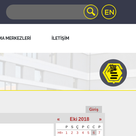
MA MERKEZLERİ
İLETİŞİM
Giriş
«
Eki 2018
»
P
S
Ç
P
C
C
P
Hf>
1
2
3
4
5
6
7