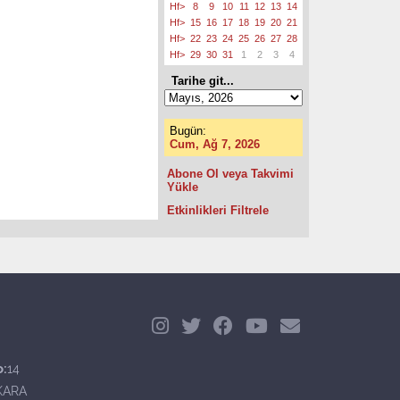
Hf>
8
9
10
11
12
13
14
Hf>
15
16
17
18
19
20
21
Hf>
22
23
24
25
26
27
28
Hf>
29
30
31
1
2
3
4
Tarihe git...
Bugün:
Cum, Ağ 7, 2026
Abone Ol veya Takvimi
Yükle
Etkinlikleri Filtrele
o:
14
KARA