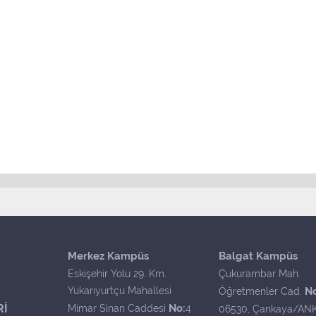
Merkez Kampüs
Balgat Kampüs
Eskişehir Yolu 29. Km.
Çukurambar Mah.
Yukarıyurtçu Mahallesi
N
Öğretmenler Cad.
Rİ
No:
Mimar Sinan Caddesi
4
06530, Çankaya/AN