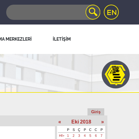
MA MERKEZLERİ
İLETİŞİM
Giriş
«
Eki 2018
»
P
S
Ç
P
C
C
P
Hf>
1
2
3
4
5
6
7