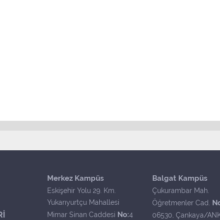
Merkez Kampüs
Balgat Kampüs
Eskişehir Yolu 29. Km.
Çukurambar Mah.
Yukarıyurtçu Mahallesi
N
Öğretmenler Cad.
Rİ
No:
Mimar Sinan Caddesi
4
06530, Çankaya/AN