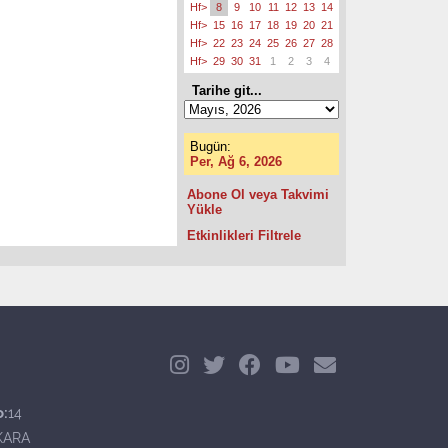
Hf>
8
9
10
11
12
13
14
Hf>
15
16
17
18
19
20
21
Hf>
22
23
24
25
26
27
28
Hf>
29
30
31
1
2
3
4
Tarihe git...
Bugün:
Per, Ağ 6, 2026
Abone Ol veya Takvimi
Yükle
Etkinlikleri Filtrele
o:
14
KARA