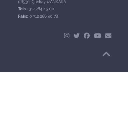
06530, Çankaya/ANKARA
Tel:
0 312 284 45 00
Faks:
0 312 286 40 78
Başa Dön