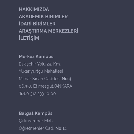
HAKKIMIZDA
AKADEMİK BİRİMLER
İDARİ BİRİMLER
ARAŞTIRMA MERKEZLERİ
İLETİŞİM
Merkez Kampüs
Eskişehir Yolu 29. Km.
Yukarıyurtçu Mahallesi
No:
Mimar Sinan Caddesi
4
06790, Etimesgut/ANKARA
Tel:
0 312 233 10 00
Balgat Kampüs
Çukurambar Mah.
No:
Öğretmenler Cad.
14