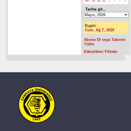
Hf>
29
30
31
1
2
3
4
Tarihe git...
Bugün:
Cum, Ağ 7, 2026
Abone Ol veya Takvimi
Yükle
Etkinlikleri Filtrele