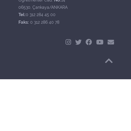
06530, Çankaya/ANKARA
Tel:
0 312 284 45 00
Faks:
0 312 286 40 78
Başa Dön