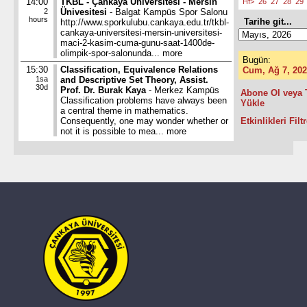
14:00
TKBL - Çankaya Üniversitesi - Mersin
Hf>
26
27
28
29
2
Ünivesitesi
- Balgat Kampüs Spor Salonu
hours
Tarihe git...
http://www.sporkulubu.cankaya.edu.tr/tkbl-
cankaya-universitesi-mersin-universitesi-
maci-2-kasim-cuma-gunu-saat-1400de-
olimpik-spor-salonunda...
more
Bugün:
15:30
Classification, Equivalence Relations
Cum, Ağ 7, 20
1sa
and Descriptive Set Theory, Assist.
30d
Prof. Dr. Burak Kaya
- Merkez Kampüs
Abone Ol veya 
Classification problems have always been
Yükle
a central theme in mathematics.
Consequently, one may wonder whether or
Etkinlikleri Filt
not it is possible to mea...
more