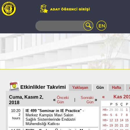
WEB
MAIL
TELEFON
REHBERİ
ÖĞRENCİ
BİLGİ
SİSTEMİ
AÇILAN
DERSLER
UZAKTAN
Etkinlikler Takvimi
Yaklaşan
Gün
Hafta
EĞİTİM
«
Kas 20
Cuma, Kasım 2,
KAMPÜSTE
Önceki
Sonraki
«
»
|
Gün
Gün
2018
YAŞAM
P
S
Ç
P
Hf>
29
30
31
1
KÜTÜPHANE
10:20
IE 499 "Seminar in IE Practice"
-
2
Merkez Kampüs Mavi Salon
Hf>
5
6
7
8
PORTALI
hours
Sağlık Sistemlerinde Endüstri
Hf>
12
13
14
15
Mühendisliği Katkısı
ULAŞIM
Hf>
19
20
21
22