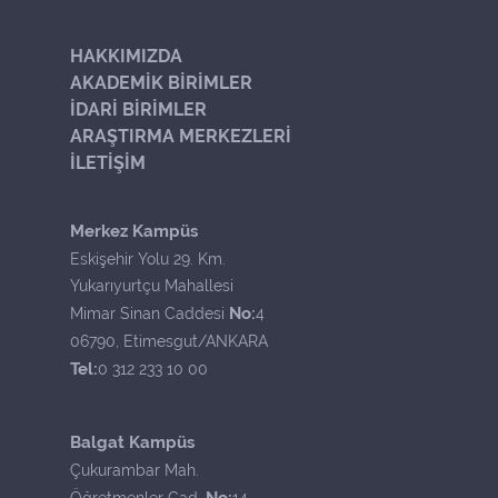
HAKKIMIZDA
AKADEMİK BİRİMLER
İDARİ BİRİMLER
ARAŞTIRMA MERKEZLERİ
İLETİŞİM
Merkez Kampüs
Eskişehir Yolu 29. Km.
Yukarıyurtçu Mahallesi
No:
Mimar Sinan Caddesi
4
06790, Etimesgut/ANKARA
Tel:
0 312 233 10 00
Balgat Kampüs
Çukurambar Mah.
No:
Öğretmenler Cad.
14