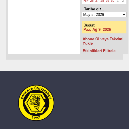
Hf>
26
27
28
29
30
1
2
Tarihe git...
Bugün:
Paz, Ağ 9, 2026
Abone Ol veya Takvimi
Yükle
Etkinlikleri Filtrele