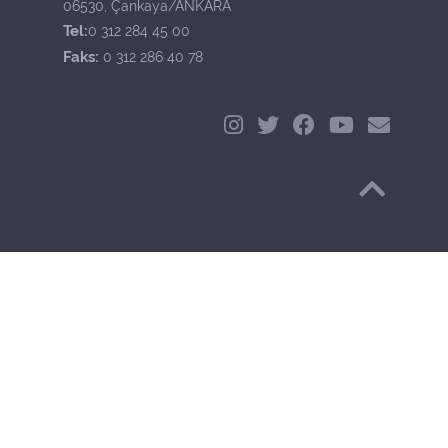
06530, Çankaya/ANKARA
Tel:
0 312 284 45 00
Faks:
0 312 286 40 78
Başa Dön