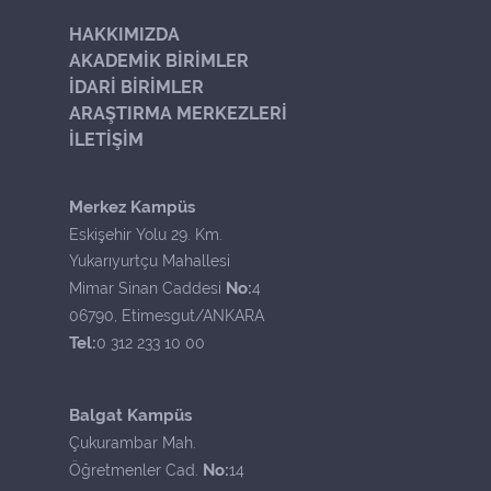
HAKKIMIZDA
AKADEMİK BİRİMLER
İDARİ BİRİMLER
ARAŞTIRMA MERKEZLERİ
İLETİŞİM
Merkez Kampüs
Eskişehir Yolu 29. Km.
Yukarıyurtçu Mahallesi
No:
Mimar Sinan Caddesi
4
06790, Etimesgut/ANKARA
Tel:
0 312 233 10 00
Balgat Kampüs
Çukurambar Mah.
No:
Öğretmenler Cad.
14