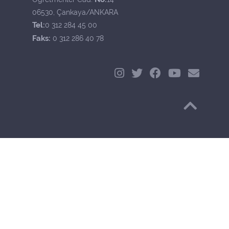
06530, Çankaya/ANKARA
Tel:
0 312 284 45 00
Faks:
0 312 286 40 78
Başa Dön