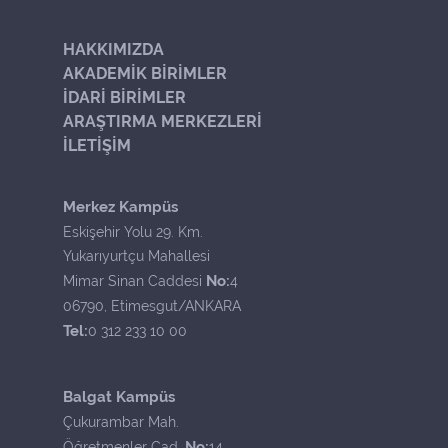
HAKKIMIZDA
AKADEMİK BİRİMLER
İDARİ BİRİMLER
ARAŞTIRMA MERKEZLERİ
İLETİŞİM
Merkez Kampüs
Eskişehir Yolu 29. Km.
Yukarıyurtçu Mahallesi
No:
Mimar Sinan Caddesi
4
06790, Etimesgut/ANKARA
Tel:
0 312 233 10 00
Balgat Kampüs
Çukurambar Mah.
No:
Öğretmenler Cad.
14