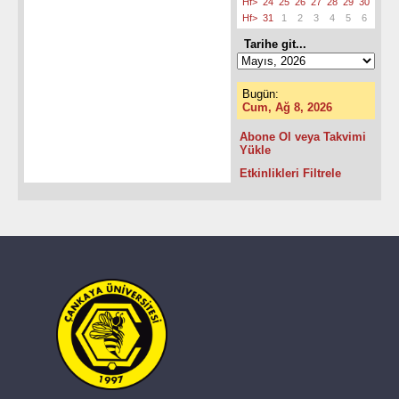
Hf>
24
25
26
27
28
29
30
Hf>
31
1
2
3
4
5
6
Tarihe git...
Bugün:
Cum, Ağ 8, 2026
Abone Ol veya Takvimi
Yükle
Etkinlikleri Filtrele