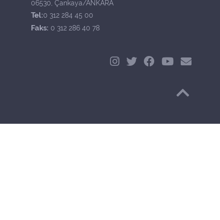
06530, Çankaya/ANKARA
Tel:
0 312 284 45 00
Faks:
0 312 286 40 78
Başa Dön