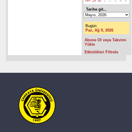
Hf>
29
30
1
2
3
4
5
Tarihe git...
Bugün:
Paz, Ağ 9, 2026
Abone Ol veya Takvimi
Yükle
Etkinlikleri Filtrele