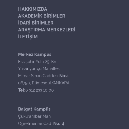
HAKKIMIZDA
AKADEMİK BİRİMLER
İDARİ BİRİMLER
ARAŞTIRMA MERKEZLERİ
İLETİŞİM
Merkez Kampüs
Eskişehir Yolu 29. Km.
Yukarıyurtçu Mahallesi
No:
Mimar Sinan Caddesi
4
06790, Etimesgut/ANKARA
Tel:
0 312 233 10 00
Balgat Kampüs
Çukurambar Mah.
No:
Öğretmenler Cad.
14