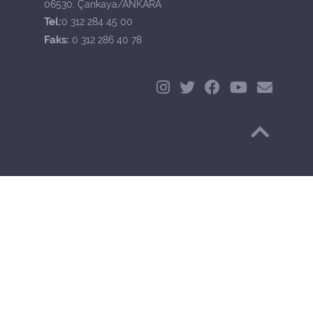
06530, Çankaya/ANKARA
Tel:
0 312 284 45 00
Faks:
0 312 286 40 78
Başa Dön