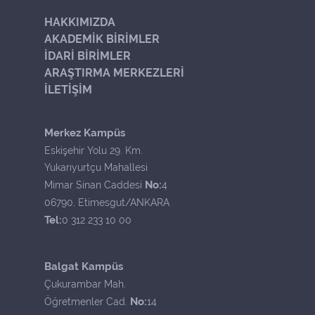
HAKKIMIZDA
AKADEMİK BİRİMLER
İDARİ BİRİMLER
ARAŞTIRMA MERKEZLERİ
İLETİŞİM
Merkez Kampüs
Eskişehir Yolu 29. Km.
Yukarıyurtçu Mahallesi
No:
Mimar Sinan Caddesi
4
06790, Etimesgut/ANKARA
Tel:
0 312 233 10 00
Balgat Kampüs
Çukurambar Mah.
No:
Öğretmenler Cad.
14