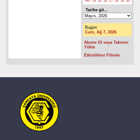
Hf>
24
25
26
27
28
29
30
Tarihe git...
Bugün:
Cum, Ağ 7, 2026
Abone Ol veya Takvimi
Yükle
Etkinlikleri Filtrele